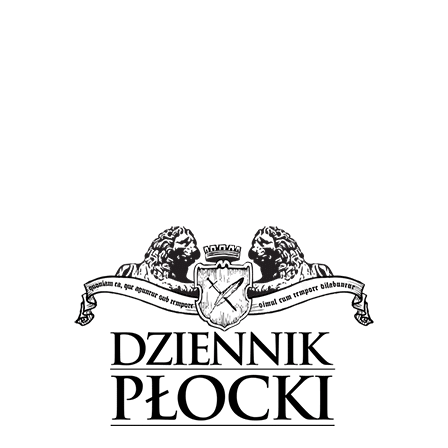
Proponowane
Wiadomości
Przebudowa ul. Na Skarpie będzie
kontynuowana. Ciekawa historia z garażami w tle
23 lipca 2023
by
Lena Rowicka
Prezydent Andrzej Nowakowski spotkał się z
mieszkańcami osiedla Skarpa, aby porozmawiać o sytuacji
na przebudowywanej ul. Na Skarpie. Rozpoczęta pod
koniec kwietnia inwestycja została...