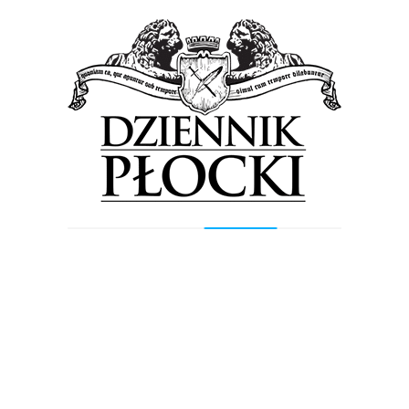
dobry polski rock w najlepszym wykonaniu plus
pogoda ducha, która pozwoli przetrwać wszelkie
kryzysy. Z Big Cycem zawsze weselej.
JELONEK
„Jelonek” to solowy projekt skrzypka Michała
Jelonka i to właśnie skrzypce są na pierwszym
planie jako główny, pozytywny bohater tej
opowieści. Skrzypce jako instrument
jednocześnie melancholijny i histeryczny,
delikatny i drapieżny, nadają się wyśmienicie
jako przewodnik po różnych gatunkach
muzycznych. Można je nazwać również
adwokatem rockowego diabła we wzniosłym
świecie muzyki klasycznej. Muzyka Michała
Jelonka jest w przeważającej większości rockowa
i rock metalowa, a także instrumentalna o dużych
wpływach muzyki klasycznej (np. „Barock”