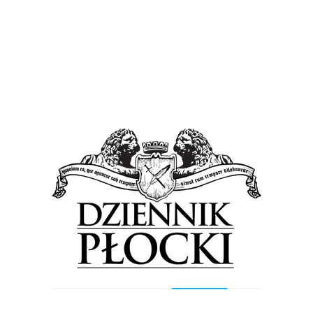
Wiadomości
W rytmie rocka Płock pożegnał lato i letnie
festiwale. Summer Fall Festival [FOTO]
2 września 2019
by
Lena Rowicka
Kult, Luxtorpeda, Happysad, Decapitated, The Analogs,
Reszta Pokolenia oraz Moonspell te formacje muzyczne