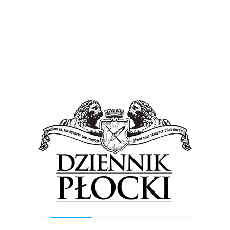
Zarząd Orlenu z absolutorium. A także
rekordowa dywidenda dla akcjonariuszy
6 czerwca 2025
by
Lena Rowicka
Dywidenda Orlen za 2024 r. wyniesie 6 zł na jedną akcję.
Na jej wypłatę spółka przeznaczy prawie 7 mld zł. Taką
decyzję – zgodnie...
Wiadomości