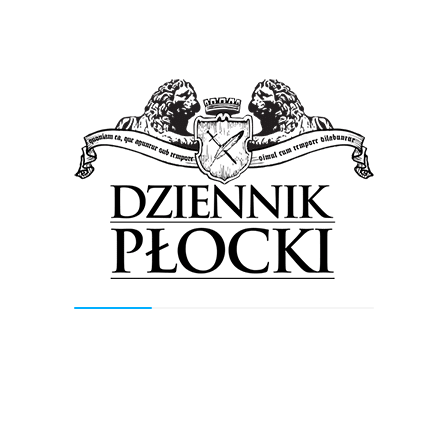
silnego koncernu. Jednocześnie walne
zgromadzenie akcjonariuszy nie udzieliło
absolutorium poprzedniemu zarządowi Orlen,
którym do lutego 2024 roku kierował Daniel
Obajtek.
Koncern w 2024 roku przeznaczył na
inwestycje rozwojowe ok. 32 mld zł. W tym
roku planuje zwiększyć nakłady inwestycyjne
do ponad 35 mld zł, realizując strategiczne
projekty wspierające transformację
energetyczną i wzmacniające bezpieczeństwo
energetyczne Polski oraz regionu. Spółka
koncentruje się m.in. na zwiększaniu
wydobycia gazu, rozwoju nisko- i
zeroemisyjnej energetyki, w tym morskich
farm wiatrowych, a także na rozwoju paliw