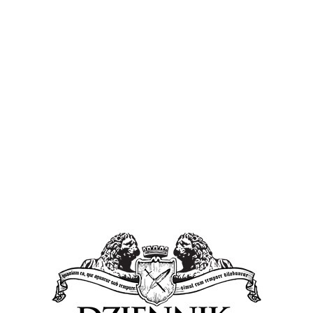
la Natalia Siedlich.
 dwóch grupach wiekowych. Pierwszą z nich
I szkół podstawowych, które swoją wizję mogą
cę plastyczną, dowolną formę pisemną lub
 drugiej grupie rywalizować będzie młodzież z
ze szkół ponadpodstawowych, którzy do wyboru
cę plastyczna oraz film. Dokładne wytyczne
m są opisane w regulaminie konkursu, który
u.
tóry jest przygotowany w dwóch wersjach: dla
dla pełnoletnich. Termin nadsyłania prac upływa
ę pod grafiką