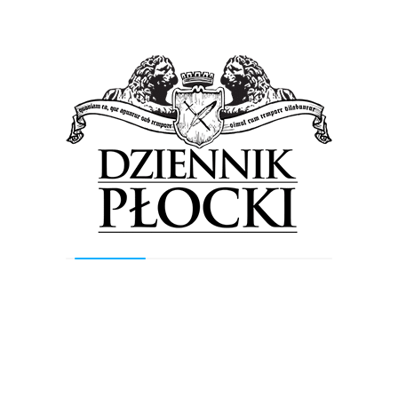
Wsparcie dla niepełnosprawnych dzieci. Już
można uzyskać informacje
3 lipca 2018
by
Lena Rowicka
Prezydent Andrzej Nowakowski podczas wczorajszej
konferencji prasowej poinformował o porozumieniu
zawartym z Ministerstwem Edukacji Narodowej w
Warszawie a Miastem Płock. Dzięki porozumieniu
Specjalny Ośrodek...