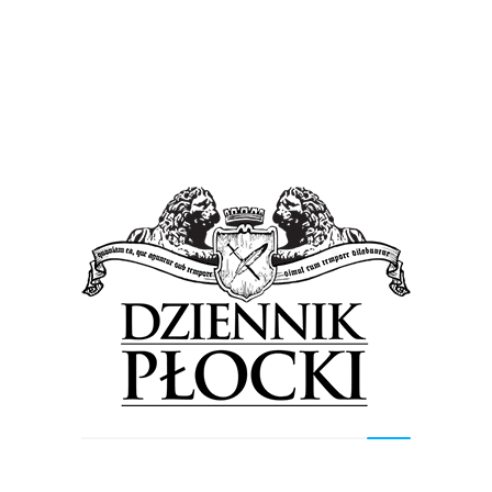
Wiadomości
Ponad 10 tysięcy wyświetleń w kilka dni. Tak
spełnia się marzenia…[FILM]
18 kwietnia 2017
by
Lena Rowicka
„… Każdego dnia staram się, spełnić wszystkie swoje
marzenia. I nie oglądam się wstecz. W moim sercu jest