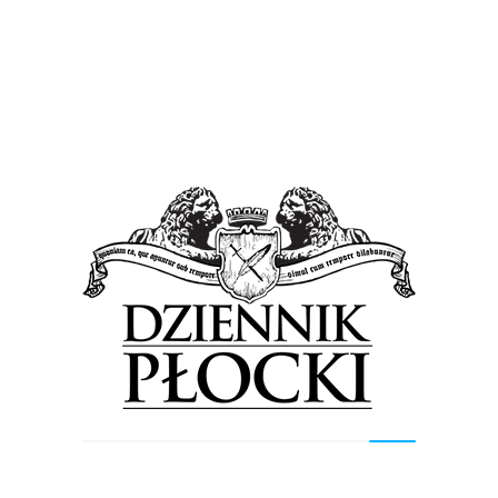
Vienna
Kultura
Wiadomości
Przeżycie, którego nie da się zapomnieć
28 października 2014
by
admin
Wielominutowa owacja na stojąco była najlepszym
dowodem na to, że koncert Queen Symfonicznie był
prawdziwym strzałem w dziesiątkę. Publiczność, którą nie
co dzień ogląda...