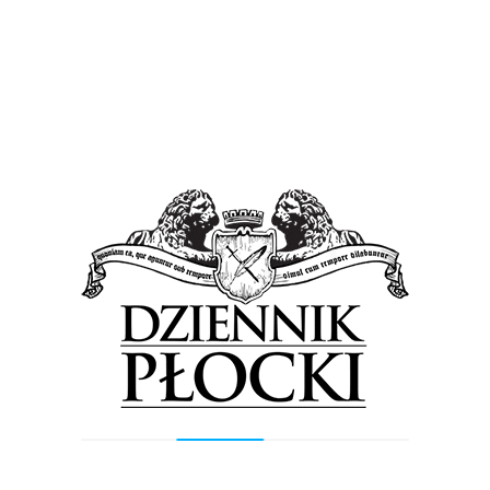
Sport
Wiadomości
Ukraińcy dwukrotnie lepsi od Wisły
31 stycznia 2015
by
admin
W sparingowej rywalizacji dwóch uczestników Ligi
Mistrzów górą byli mistrzowie Ukrainy. Wprawdzie były
to jedynie gry kontrolne, ale ich wynik powinien dać
płockim szkoleniowcom...