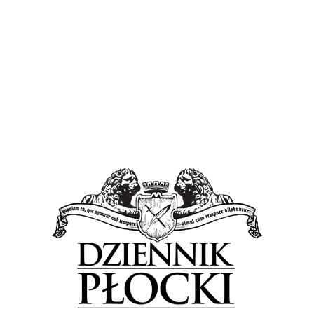
Sport
Wiadomości
Królewscy z ważną wygraną
24 kwietnia 2017
by
admin
Trzy mecze, a w nich dwie porażki i remis. Tak wyglądał
dotychczasowy bilans Królewskich w potyczkach z
Ostrovią Ostrów Mazowiecka. Wyglądał, bo w sobotnie