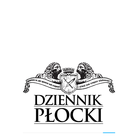
Wiadomości
Może być głośno. Służby w Orlenie przeprowadzą
ćwiczenia
26 września 2017
by
Lena Rowicka