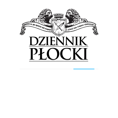
że pracownicy Orlen Ochrony, Biura i Higieny
 Zespół Bezpieczeństwa Procesowego, Działu
owi Ratownicy Chemiczni.​​ Służby przewidują
rmowych oraz podawanie komunikatów głosowych
 Ekstrakcja Aromatów, gdzie zostaną prowadzone
owadzane są cyklicznie i służą doskonaleniu
eniu funkcjonowania systemu ostrzegania i
od godz. 9:30 zostaną zrealizowane w oparciu o
usze przewidziane w obowiązujących Planach
 Zakładu Produkcyjnego w Płocku. Tym razem
czeń będzie pożar na
rurociągu przy zbiorniku.
iczeniach służby ratownicze zwracają uwagę, że
rodukcyjnego oraz w jego okolicach mogą być
w tym wozów ratunkowych, jak i komunikaty
nym systemie ostrzegania.
ratowniczo-gaśnicze odbywają się na terenie