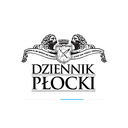
Płocki klub i zawodnik nie zapłacą kary. Nie
będzie też przeprosin
24 sierpnia 2017
by
Lena Rowicka
Komisja Odwoławcza przy ZPRP uznała odwołanie
SPR Wisła Płock i uchyliła karę nałożoną na klub i
brazylijskiego rozgrywającego ORLEN Wisły.
Przypomnijmy, że 26 maja...
Kultura
Wiadomości