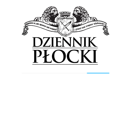
największych sportowych imprez, które w tym roku
odbywają się...
Sport
Wiadomości