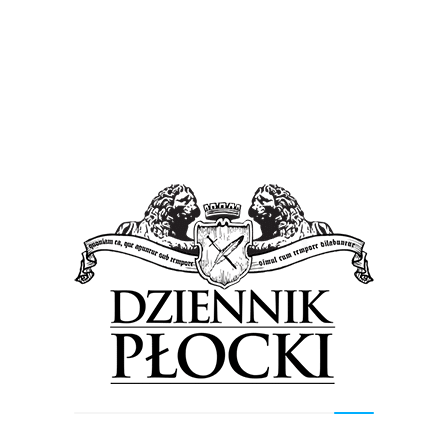
Proponowane
Wiadomości
Ważna inwestycja Orlenu w Szczecinie. Koncern
otrzymał ogromne wsparcie z Unii Europejskiej
13 maja 2026
by
Lena Rowicka
Orlen rozpoczyna budowę hubu wodorowego w
Szczecinie. Dzięki niemu w ciągu jednej godziny będzie