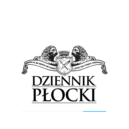
Dwa duże wydarzenia w powiecie płockim.
Giełda Rolnicza i Dzień Ziemi [PROGRAM]
8 maja 2018
by
Lena Rowicka
Giełda Rolnicza w Łącku oraz Powiatowy Dzień
Ziemi w Słubicach to dwa duże i ważne wydarzenia,
na które mieszkańców Płocka i powiatu płockiego
zaprasza...