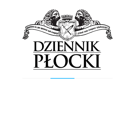
Szczegółowe programy imprez znajdziecie
poniżej:
Fot: Starostwo Powiatowe Płock.
Tagged in:
Dzień Ziemi
Giełda Rolnicza
starosta Mariusz Bieniek
Starostwo Powiatowe Płock