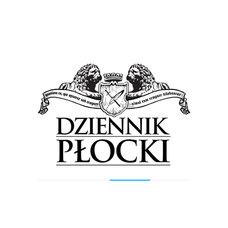
Poczuć dreszcz emocji, a przy okazji wesprzeć
WOŚP. Pomysł prezydenta Płocka na aukcję
8 stycznia 2018
by
Lena Rowicka
Na płockich ulicach, w galeriach handlowych i
instytucjach kultury kwestować będzie 450 wolontariuszy.
Oprócz tego będą konkursy, liczne pokazy i prezentacje,
przejażdżki z drifterami...