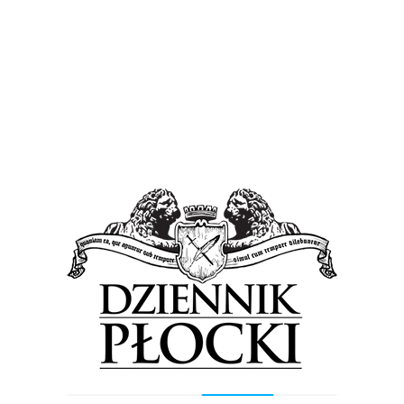
Sport
Wiadomości
Spędź aktywnie ferie z MOSiR
2 lutego 2017
by
admin
Z dnia na dzień przybywa sportowych atrakcji z których w
czasie zbliżających się ferii będą mogli
skorzystać najmłodsi płocczanie. Jako pierwsza na
wspólne spędzanie wolnego...