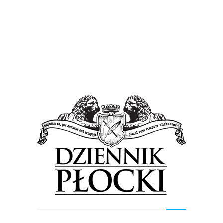
Wiadomości
Mariawici pomogą osobom bezdomnym.
Zapraszają na ciepłe posiłki
17 kwietnia 2020
by
Lena Rowicka