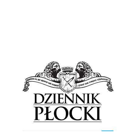
Wiadomości
EKG, poziom cukru i ciśnienie. Zbadaj się za
darmo!
30 marca 2016
by
Lena Rowicka