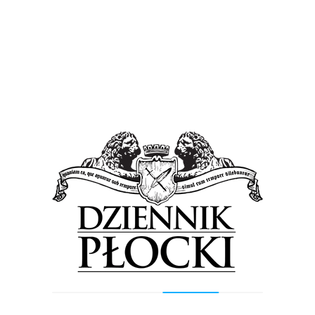
odblaskowe, poprawiające bezpieczeństwo dzieci
podczas wyjść poza placówkę.
Ubiegły rok szkolny w subregionie płockim to 4
910 wyedukowanych przedszkolaków. Tylko w
tym roku szkolnym Wojewódzki Ośrodek Ruchu
Drogowego w Płocku zorganizował już 134
spotkania, w których wzięło udział 2434
pierwszoklasistów i 1125 przedszkolaków. Na
terenie subregionu płockiego do przedszkoli
przekazano 45 węży odblaskowych.