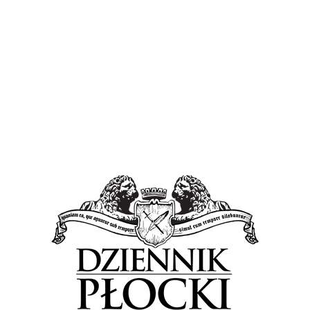
Piłsudskiego w Drobinie uczy się w tej chwili
460 uczniów, jeżeli rodzice wyrażą zgodę, to
wszystkie dzieci będą mogły leczyć zęby na
terenie szkoły. – Nie trzeba będzie jeździć do
Sierpca czy Płocka – zaznacza Banaszczak. Pod
tym samym adresem ma swoją siedzibę Zespół
Szkół Ponadgimnazjalnych, dyrektor zabiega o
to, aby młodzież tam uczęszczająca, również
podlegała szkolnej opiece stomatologicznej.
Fot. SP Drobin.
Tagged in:
Drobin
gabinet stomatologiczny
powiat płocki
Szkoła Podstawowa w Drobinie