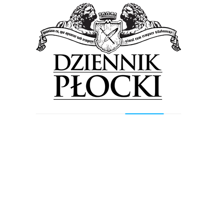
Miejsce: Park Północny (Podolszyce Północne). Wstęp wolny.
24 sierpnia (sobota)
17 – Korowód ulicami Płocka
Miejsce: Nowy Rynek – amfiteatr
19 – 22 – Koncert zamknięcia
Miejsce: amfiteatr. Wstęp wolny (na podstawie zaproszeń
dostępnych w POKiS).
25 sierpnia (niedziela)
10 – ekumeniczna msza święta z udziałem zespołów
folklorystycznych w ramach II Vistula Folk Festival /
Nadwiślańskiego Festiwalu Folklorystycznego. Miejsce:
katedra.