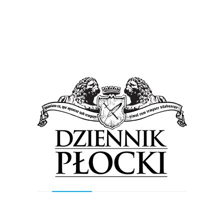
15 1060 0076 0000 3310 0018 2615
Z dopiskiem „24641 Kamińska Klaudia – darowizna i
pomoc na ochronę zdrowia”.
Tagged in:
Kamil Bednarek
Klaudia Kamińska
Previous Post
Next Post
Wyszukiwarka
Szukaj