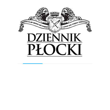
Previous Post
Next Post
Wyszukiwarka
Szukaj
Najnowsze wpisy
Wielkie otwarcie nowego sklepu w
Płocku. Fani Pokémonów znajdą w nim
karty, zabawki, akcesoria…