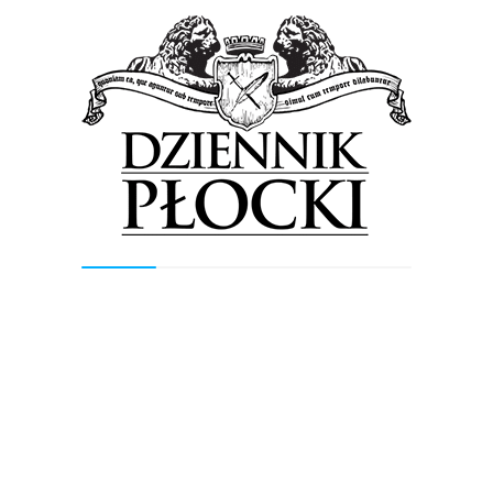
Z apelem o pomoc dla 19-latka zwraca się
również Ogólnokształcąca Szkoła Muzyczna I
i II st. im. Tadeusza Paciorkiewicza w Płocku:
„Nasz były uczeń, a obecnie student UMFC w
Warszawie – puzonista Piotr Perczyński –
uległ w zeszłym tygodniu poważnemu
wypadkowi. Piotr potrzebuje naszej pomocy –
także tej finansowej – by mógł odzyskać
sprawność i prowadzić normalne życie. By
mógł dalej rozwijać swój muzyczny talent…”
Każdy z nas może pomóc na ➡
Sie pomaga
Fot. Sie pomaga.