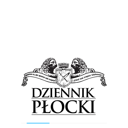
wystawiane są e-ZLA lub w pamięci nośnika
zewnętrznego.
Nowy sposób podpisywania elektronicznych
zwolnień lekarskich przeszedł niezbędne testy
prowadzone wspólnie ze środowiskiem lekarskim
i zyskał pozytywną opinię lekarzy. Zakład
Ubezpieczeń Społecznych liczy, że nowe
bezpłatne i niezwykle proste w obsłudze
narzędzie do autoryzacji zwolnień pomoże
upowszechnić e-ZLA wśród lekarzy i wkrótce też
zostanie wprowadzone do aplikacji
gabinetowych, w których pracuje większość
medyków.
Elektroniczne zwolnienia lekarskie można
wystawiać już od 1 stycznia 2016 r. Do dziś
lekarze wystawili ponad 1,5 mln e-ZLA. W lipcu
2018 roku elektroniczne zwolnienia lekarskie