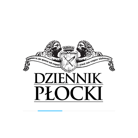
Piasek, rzecznik prasowy płockiej policji.
Tagged in:
Komenda Miejska Policji w Płocku
Krzysztof Piasek
Piotr Rumianek
Previous Post
Next Post
Wyszukiwarka
Szukaj