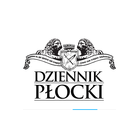
Najnowsze wpisy
Wielkie otwarcie nowego sklepu w
Płocku. Fani Pokémonów znajdą w nim
karty, zabawki, akcesoria…
Orlen podsumował II kwartał. Prezes
koncernu: Polacy kupowali najtańsze
paliwo w Unii Europejskiej
Taras widokowy, place zabaw, alejki z
polnych kamieni… I do tego
iluminacja. Nadskarpowy ciąg w
Płocku czeka remont [WIZUALIZACJA]
Płocki Piknik Lotniczy. Najczęściej