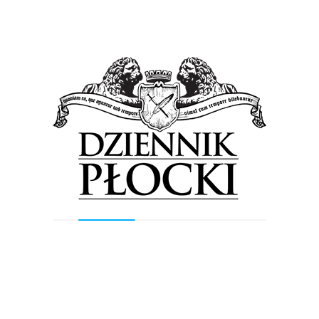
Previous Post
Next Post
Wyszukiwarka
Szukaj
Najnowsze wpisy