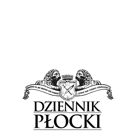
Tagged in:
Liceum Ogólnokształcące im. Marszałka Stanisława
Małachowskiego
Maluśki
Oj
Olimpiada Zwolnieni z Teorii
Płock
Płocki Zakład Opieki Zdrowotnej
poznajmy się