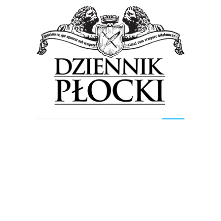
– budowa zachodniej obwodnicy Mławy –
odcinek między ulicą Gdańską, a
nowoprojektowaną drogą krajową S7 – koszt
inwestycji to 126 mln zł;
– rozbudowa drogi wojewódzkiej nr 634 na
terenie gmin: Zielonka, Kobyłka, Wołomin,
łącznie blisko 10 kilometrów – 247 mln zł;
– przebudowa drogi wojewódzkiej nr 721 na
odcinku od ul. Julianowskiej w Piasecznie do ul.
Skolimowskiej w Konstancinie – Jeziornie – 84
mln zł;
– rozbudowa drogi wojewódzkiej nr 747 na
odcinku od skrzyżowania z drogą krajową nr 9 w
m. Iłża do skrzyżowania z drogą krajową nr 79 w
Lipsku – 277 mln zł.
– Rok 2025 to czas intensywnych inwestycji w
dwóch kolejowych spółkach – Kolejach