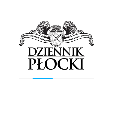
Previous Post
Next Post
Wyszukiwarka
Szukaj
Najnowsze wpisy
Orlen podsumował II kwartał. Prezes