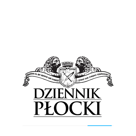
który otwierał kolejne, niezrozumiałe warstwy filmu
jeszcze bardziej zbliżała rozmówców do siebie. Nikogo
nie zniechęciła trudna tematyka. Dyskusja stała się
ogromną przyjemnością, cennym doświadczeniem.
DP: Można odnieść wrażenie, że głos w dyskusji
zabierają wytrawni koneserzy kina.
RN: Uczestnikami festiwalu są członkowie internetowego
klubu filmowego „Pociąg”. Zależy nam, by na festiwal
przyjechali, ci którzy byli aktywni przez cały rok. W tym
czasie dużo „oglądają” i piszą recenzje. Festiwal jest
nagrodą za tę aktywność. Dbamy o to, by była to
publiczność, która ma coś do powiedzenia, publiczność
która wzajemnie uczy się od siebie.
DP: Program tworzą bardzo dobre filmy.
RN: Założeniem festiwalu jest pokazanie osobom
niewidomym tych filmów, które zostały docenione na
największych festiwalach filmowych, bądź otrzymały do
nich nominacje. Mamy bardzo dobrą opiekę merytoryczną.
Pracują z nami czterej krytycy filmowi. Oglądamy filmy,