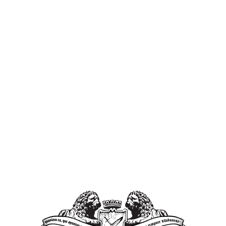
liczące (łącznie z dzierżawioną ziemią, około 35 ha, 20 ha
własnych). Gospodarstwo zajmuje się głównie produkcją
mleka. Kombajn z płockiej fabryki będzie zbierał zboże z
około 20 ha rocznie oraz będzie wynajmowany do prac poza
gospodarstwem właściciela.
[iframe width=”640″ height=”360″
src=”http://www.youtube.com/embed/Xv1OqVuLCOA”
frameborder=”0″ allowfullscreen]