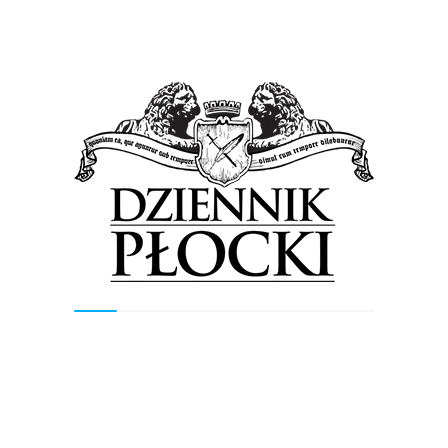
Previous Post
Next Post
Wyszukiwarka
Szukaj
Najnowsze wpisy
Orlen podsumował II kwartał. Prezes