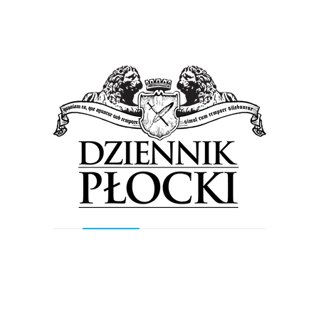
Mierzejewskiego.
Previous Post
Next Post
Wyszukiwarka
Szukaj
Najnowsze wpisy