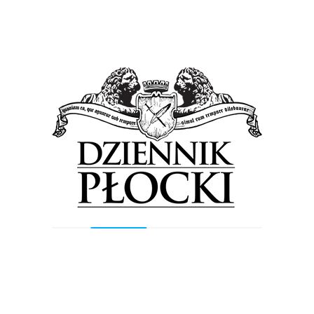
Previous Post
Next Post
Wyszukiwarka
Szukaj
Najnowsze wpisy