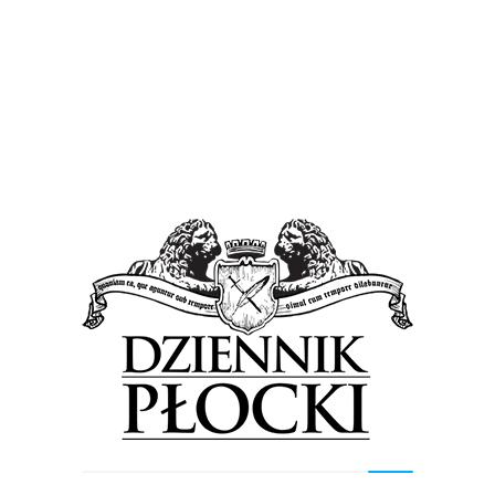
Proponowane
Wiadomości
Tym razem to aż 5 kilometrów! Ścieżka
rowerowa połączyła Radzanowo z Rogozinem w
powiecie płockim
29 czerwca 2026
by
Lena Rowicka
Od soboty mieszkańcy gminy Radzanowo, i nie tylko,