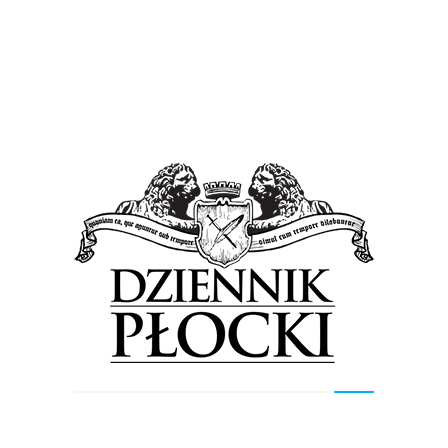
Wiadomości
Molo do morza, darmowe fleki czy 1499 zł dla…
Kim jest Wiesiek Siemanko?
8 października 2018
by
Lena Rowicka
Chociaż Wiesiek Siemanko na mapie politycznej Płocka
pojawił się stosunkowo niedawno od razu poszedł – jakby
to ujęła młodzież – grubo. Na plakatach i...