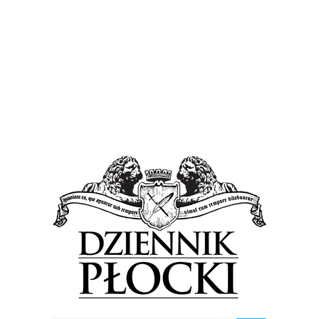
Wiadomości
Miłosne wróżby, sercowe wyznania. Walentynki
przed Ratuszem [FOTO]
15 lutego 2018
by
Lena Rowicka