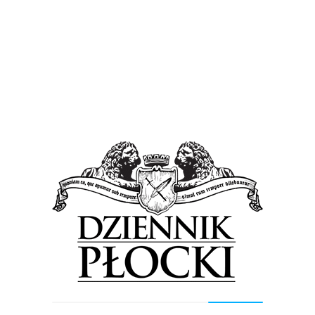
We wtorek rusza przebudowa Harcerskiej
24 kwietnia 2017
by
admin
We wtorek, 25 kwietnia, o godzinie 8:00, konsorcjum
PRD-B Gostynin oraz Hydropolu Gostynin rozpoczną
przebudowę ulicy Harcerskiej od frezowanie nawierzchni.
Prace będą odbywać się...