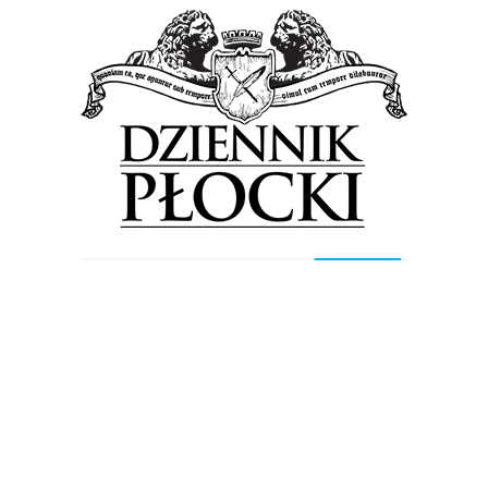
Proponowane
Wiadomości
Prokuratura: Źródłem zanieczyszczeń był Orlen.
Śledztwo jednak umorzono!