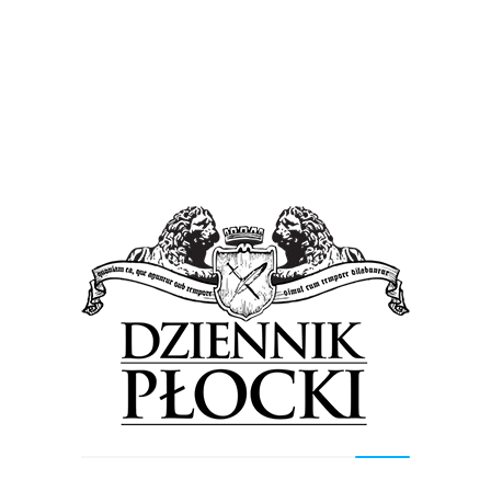
Bez kategorii
Wiadomości
Od środy zmiany na Chopina
15 lipca 2014
by
admin
W środę 16 lipca, po godzinach porannego szczytu
komunikacyjnego, planowana jest zmiana organizacji