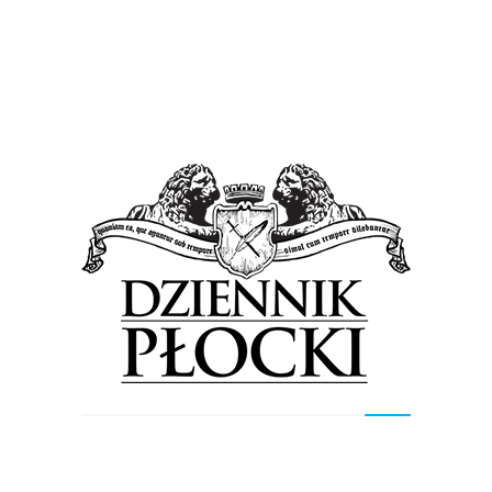
Płocki spektakl triumfował. Aż trzy
nagrody!
30 grudnia 2016
by
Lena Rowicka
Aż trzy nagrody zdobył płocki Teatr Dramatyczny
im. Jerzego Szaniawskiego na V Ogólnopolskim
Festiwalu Teatrów „Sztuka plus Komercja” w
Siedlcach. Na Scenie Teatralnej Centrum...