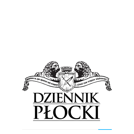
Wiadomości
Śmigłowce zawładną niebem nad Płockiem.
Pierwszy Światowy Zlot Śmigłowców w naszym
mieście [PROGRAM]
11 sierpnia 2023
by
Lena Rowicka