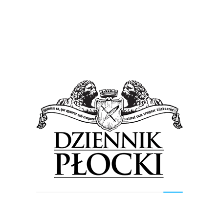
Wiadomości
Bezpłatne badania z okazji Światowego Dnia
Chorego. Wystarczy się zapisać
5 lutego 2018
by
Lena Rowicka
Papież Jan Paweł II ustanowił 11 lutego Światowym
Dniem Chorego. Dzień ten jest szczególną okazją
zwrócenia uwagi na ludzi chorych i tych, którzy się...