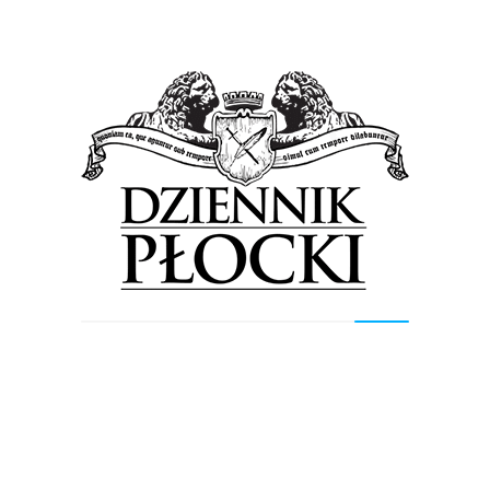
Jakby początek płockich Juwenaliów już za nami, bowiem
na Studenckim Festiwalu Piosenki Katorga jury wybrało
zespół, który będzie miał okazję zaprezentować się
szerszej publiczności...
Wiadomości